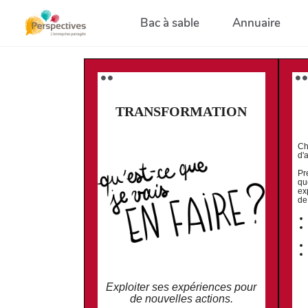
Aller au contenu principal
Bac à sable
Annuaire
⚫️ ⚫️
⚫️ ⚫️
TRANSFORMATION
Ch
d'
Pr
qu
ex
de
Exploiter ses expériences pour
de nouvelles actions.