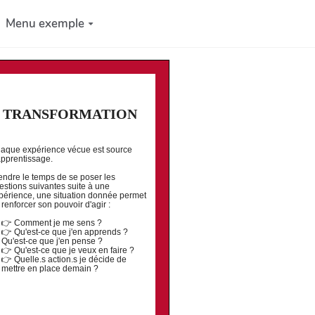
Menu exemple
TRANSFORMATION
aque expérience vécue est source
apprentissage.
endre le temps de se poser les
estions suivantes suite à une
périence, une situation donnée permet
 renforcer son pouvoir d'agir :
👉 Comment je me sens ?
👉 Qu'est-ce que j'en apprends ?
Qu'est-ce que j'en pense ?
👉 Qu'est-ce que je veux en faire ?
👉 Quelle.s action.s je décide de
mettre en place demain ?