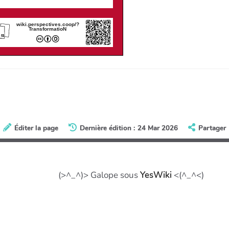
wiki.perspectives.coop/?
TransformatioN
Éditer la page
Dernière édition : 24 Mar 2026
Partager
(>^_^)> Galope sous
YesWiki
<(^_^<)