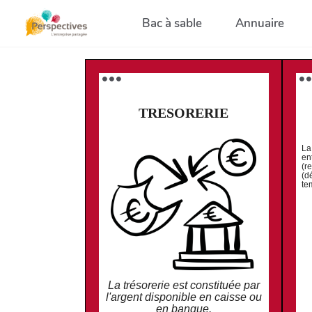
Aller au contenu principal
Bac à sable
Annuaire
⚫️ ⚫️ ⚫️
⚫️ ⚫️
TRESORERIE
La
en
(r
(d
te
La trésorerie est constituée par
l'argent disponible en caisse ou
en banque.