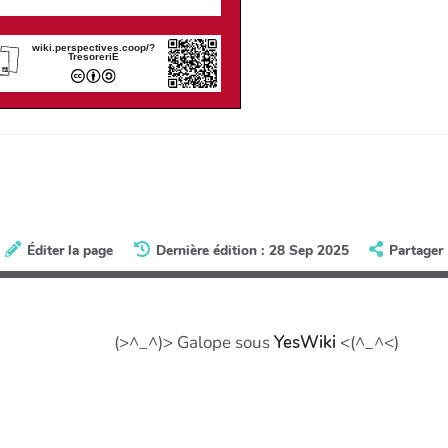
wiki.perspectives.coop/?
TresoreriE
Éditer la page
Dernière édition : 28 Sep 2025
Partager
(>^_^)> Galope sous
YesWiki
<(^_^<)