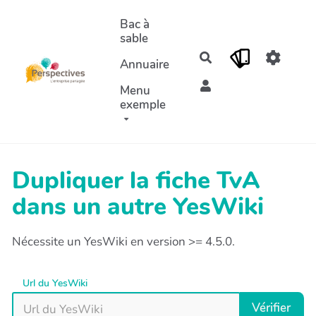
Aller au contenu principal
Bac à
sable
Rechercher
Annuaire
Menu
exemple
Dupliquer la fiche TvA
dans un autre YesWiki
Nécessite un YesWiki en version >= 4.5.0.
Url du YesWiki
Vérifier