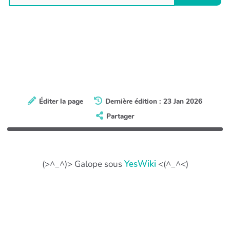
Éditer la page
Dernière édition : 23 Jan 2026
Partager
(>^_^)> Galope sous
YesWiki
<(^_^<)