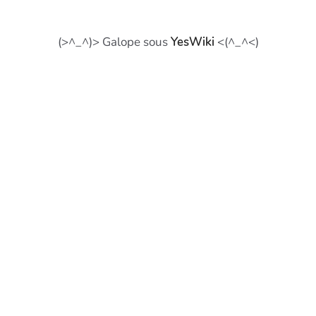
(>^_^)> Galope sous
YesWiki
<(^_^<)