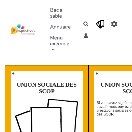
Aller au contenu principal
Bac à
sable
Rechercher
Annuaire
Menu
exemple
⚫️
⚫️
UNION SOCIALE DES
UNION SO
SCOP
SC
Si vous avez signé u
travail), vous ouvrez 
prestations sociales d
des SCOP.