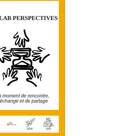
⚫️ ⚫️
LAB PERSPECTIVES
LAB PERSPECTIVES
emps collectif programmé, contenu
coconstruit, ouverture à toustes
 moment de rencontre,
'échange et de partage
wiki.perspectives.coop/?
PauseDejThematique
AGIR
LIEN