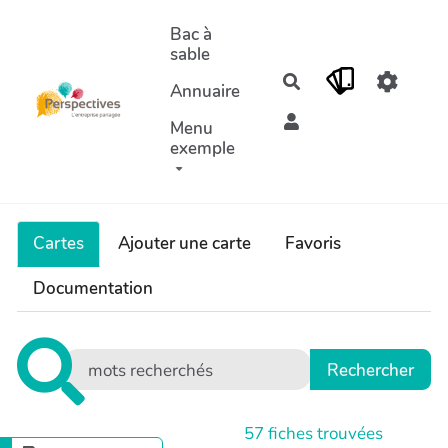
Aller au contenu principal
Bac à
sable
Rechercher
Annuaire
Menu
exemple
Cartes
Ajouter une carte
Favoris
Documentation
57
fiches trouvées