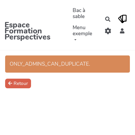
Aller au contenu principal
Bac à
sable
Recherche
Espace
Menu
Formation
exemple
Perspectives
ONLY_ADMINS_CAN_DUPLICATE.
Retour