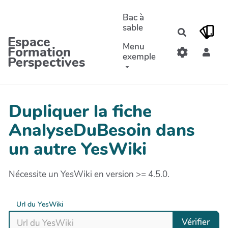
Aller au contenu principal
Bac à
sable
Recherche
Espace
Menu
Formation
exemple
Perspectives
Dupliquer la fiche
AnalyseDuBesoin dans
un autre YesWiki
Nécessite un YesWiki en version >= 4.5.0.
Url du YesWiki
Vérifier