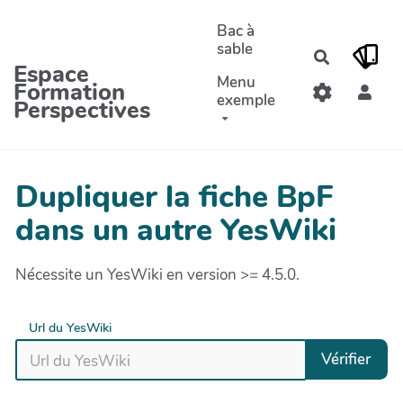
Aller au contenu principal
Bac à
sable
Recherche
Espace
Menu
Formation
exemple
Perspectives
Dupliquer la fiche BpF
dans un autre YesWiki
Nécessite un YesWiki en version >= 4.5.0.
Url du YesWiki
Vérifier