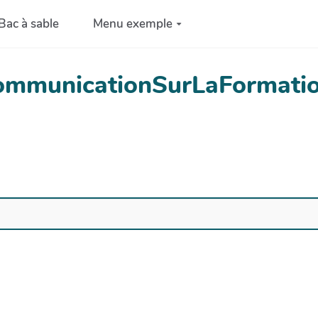
Bac à sable
Menu exemple
CommunicationSurLaFormatio