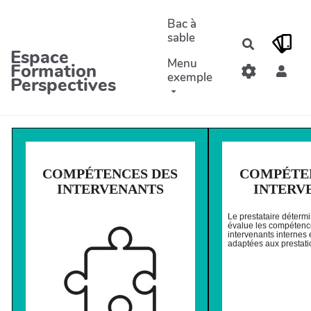
Aller au contenu principal
Bac à
sable
Recherche
Espace
Menu
Formation
exemple
Perspectives
COMPÉTENCES DES
COMPÉTE
INTERVENANTS
INTERV
Le prestataire détermi
évalue les compétence
intervenants internes 
adaptées aux prestati