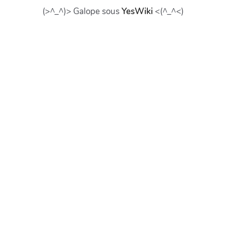
(>^_^)> Galope sous
YesWiki
<(^_^<)