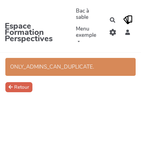
Aller au contenu principal
Bac à
sable
Recherche
Espace
Menu
Formation
exemple
Perspectives
ONLY_ADMINS_CAN_DUPLICATE.
Retour