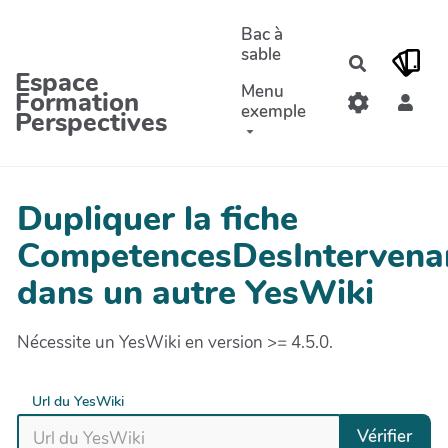
Aller au contenu principal
Bac à
sable
Recherche
Espace
Menu
Formation
exemple
Perspectives
Dupliquer la fiche
CompetencesDesIntervena
dans un autre YesWiki
Nécessite un YesWiki en version >= 4.5.0.
Url du YesWiki
Vérifier