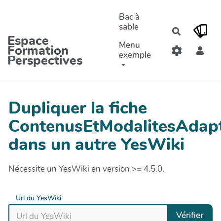
Aller au contenu principal
Bac à
sable
Recherche
Espace
Menu
Formation
exemple
Perspectives
Dupliquer la fiche
ContenusEtModalitesAdap
dans un autre YesWiki
Nécessite un YesWiki en version >= 4.5.0.
Url du YesWiki
Vérifier