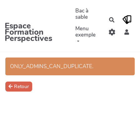
Aller au contenu principal
Bac à
sable
Recherche
Espace
Menu
Formation
exemple
Perspectives
ONLY_ADMINS_CAN_DUPLICATE.
Retour