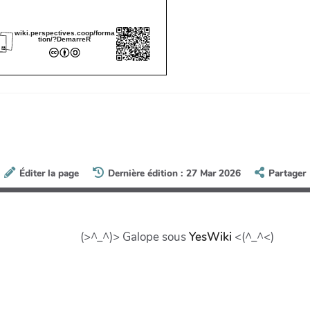
wiki.perspectives.coop/forma
tion/?DemarreR
Éditer la page
Dernière édition : 27 Mar 2026
Partager
(>^_^)> Galope sous
YesWiki
<(^_^<)