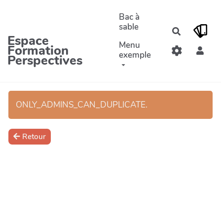
Aller au contenu principal
Bac à
sable
Recherche
Espace
Menu
Formation
exemple
Perspectives
ONLY_ADMINS_CAN_DUPLICATE.
Retour