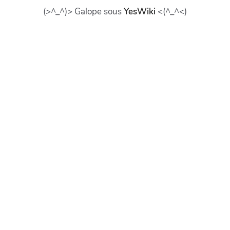
(>^_^)> Galope sous
YesWiki
<(^_^<)