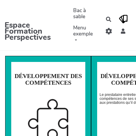
Aller au contenu principal
Bac à
sable
Recherche
Espace
Menu
Formation
exemple
Perspectives
DÉVELOPPEMENT DES
DÉVELOPP
COMPÉTENCES
COMPÉ
Le prestataire entreti
compétences de ses s
aux prestations qu’il d