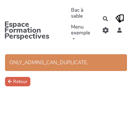
Aller au contenu principal
Bac à
sable
Recherche
Espace
Menu
Formation
exemple
Perspectives
ONLY_ADMINS_CAN_DUPLICATE.
Retour