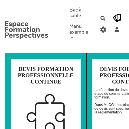
Aller au contenu principal
Bac à
sable
Recherche
Espace
Menu
Formation
exemple
Perspectives
DEVIS FORMATION
DEVIS F
PROFESSIONNELLE
PROFESS
CONTINUE
CONT
La rédaction du devis 
étape de commercialis
formation.
Dans MoOGLi les étap
de devis sont spécifi
la règlementation.