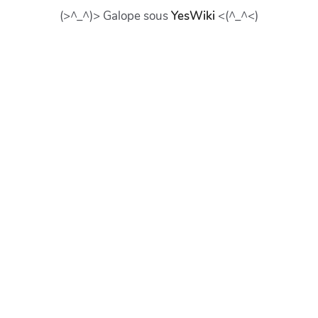
(>^_^)> Galope sous
YesWiki
<(^_^<)