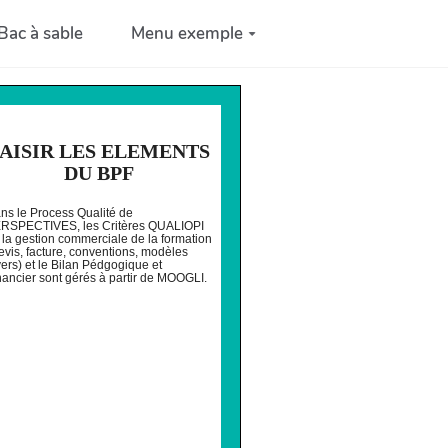
Bac à sable
Menu exemple
AISIR LES ELEMENTS
DU BPF
ns le Process Qualité de
RSPECTIVES, les Critères QUALIOPI
 la gestion commerciale de la formation
evis, facture, conventions, modèles
vers) et le Bilan Pédgogique et
nancier sont gérés à partir de MOOGLI.