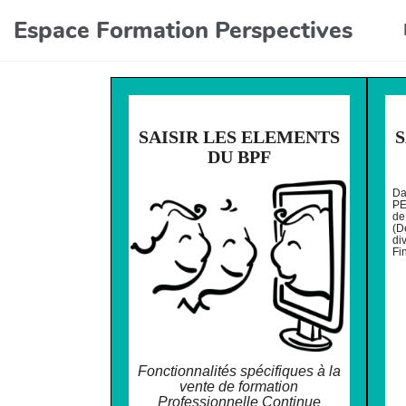
Aller au contenu principal
Espace Formation Perspectives
SAISIR LES ELEMENTS
S
DU BPF
Da
PE
de
(D
di
Fi
Fonctionnalités spécifiques à la
vente de formation
Professionnelle Continue