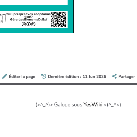
wiki.perspectives.coop/forma
tion/?
GérerLesElementsDuBpf
Éditer la page
Dernière édition : 11 Jun 2026
Partager
(>^_^)> Galope sous
YesWiki
<(^_^<)