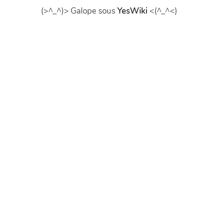
(>^_^)> Galope sous
YesWiki
<(^_^<)