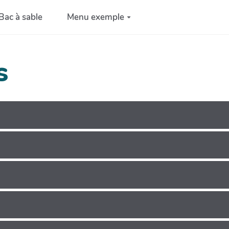
Bac à sable
Menu exemple
s