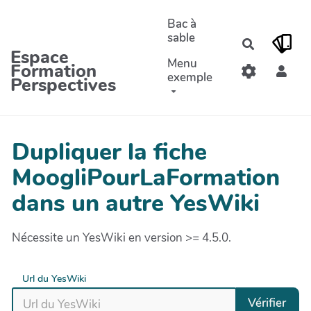
Aller au contenu principal
Bac à
sable
Recherche
Espace
Menu
Formation
exemple
Perspectives
Dupliquer la fiche
MoogliPourLaFormation
dans un autre YesWiki
Nécessite un YesWiki en version >= 4.5.0.
Url du YesWiki
Vérifier