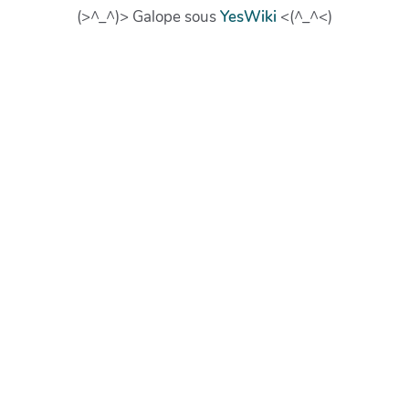
(>^_^)> Galope sous
YesWiki
<(^_^<)