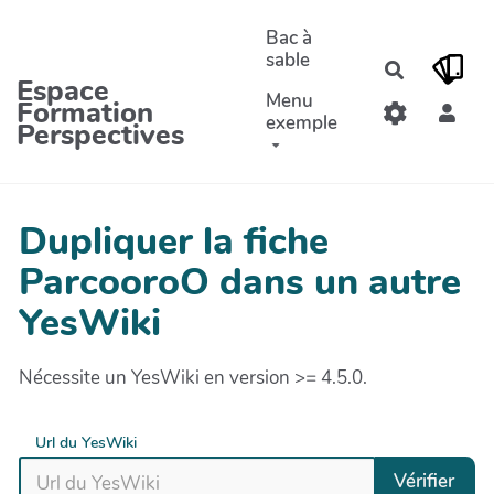
Aller au contenu principal
Bac à
sable
Recherche
Espace
Menu
Formation
exemple
Perspectives
Dupliquer la fiche
ParcooroO dans un autre
YesWiki
Nécessite un YesWiki en version >= 4.5.0.
Url du YesWiki
Vérifier