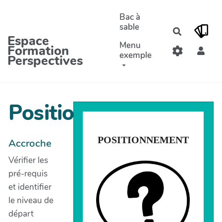
Aller au contenu principal
Bac à
sable
Recherche
Espace
Menu
Formation
exemple
Perspectives
Positionnement
POSITIONNEMENT
POSITIONNEMENT
Accroche
Vérifier les
Grace au positionnement, le stagiaire et
pré-requis
le formateur ont l'assurance que la
formation est adaptée tant au regard du
niveau et des objectifs.
et identifier
le niveau de
départ