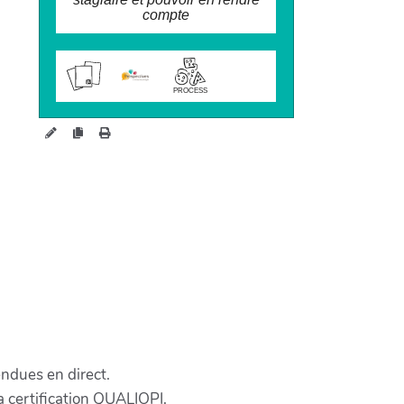
stagiaire
compte
wiki.perspectives.coop/forma
tion/?ProcertiF
PROCESS
endues en direct.
a certification QUALIOPI.