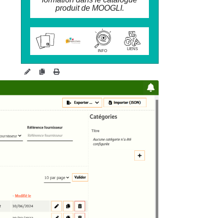
produit de MOOGLI.
wiki.perspectives.coop/forma
tion/?ProduitFormation
LIENS
INFO