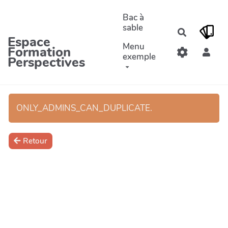
Aller au contenu principal
Bac à
sable
Recherche
Espace
Menu
Formation
exemple
Perspectives
ONLY_ADMINS_CAN_DUPLICATE.
Retour