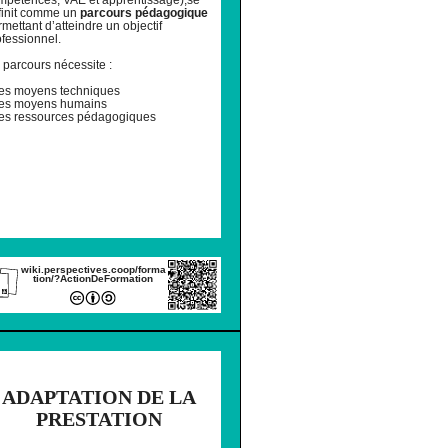
finit comme un
parcours pédagogique
mettant d’atteindre un objectif
ofessionnel.
 parcours nécessite :
des moyens techniques
des moyens humains
des ressources pédagogiques
wiki.perspectives.coop/forma
tion/?ActionDeFormation
IMER
ADAPTATION DE LA
PRESTATION