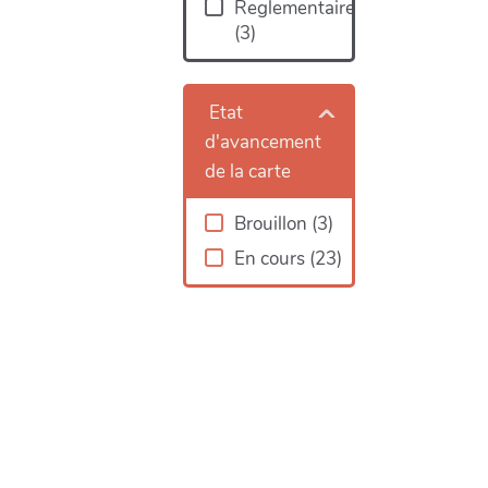
Reglementaire
(
3
)
Etat
d'avancement
de la carte
Brouillon
(
3
)
En cours
(
23
)