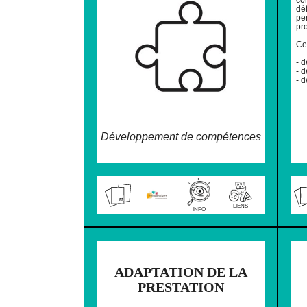
dé
per
pr
Ce
- 
- 
- 
Développement de compétences
LIENS
INFO
❌ NE PAS IMPR
ADAPTATION DE LA
PRESTATION