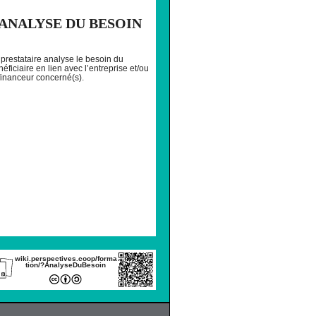
ANALYSE DU BESOIN
 prestataire analyse le besoin du
éficiaire en lien avec l’entreprise et/ou
 financeur concerné(s).
wiki.perspectives.coop/forma
tion/?AnalyseDuBesoin
IMER