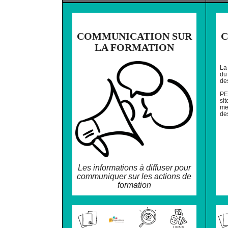
❌ NE PAS IMPR
COMMUNICATION SUR
C
LA FORMATION
La 
du
de
PE
si
met
de
Les informations à diffuser pour
communiquer sur les actions de
formation
LIENS