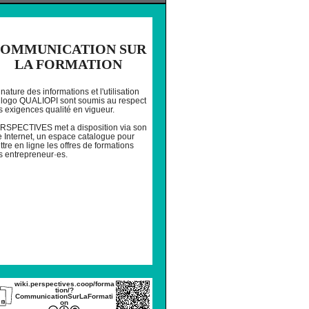
IMER
OMMUNICATION SUR
LA FORMATION
nature des informations et l'utilisation
 logo QUALIOPI sont soumis au respect
s exigences qualité en vigueur.
RSPECTIVES met a disposition via son
te Internet, un espace catalogue pour
tre en ligne les offres de formations
s entrepreneur·es.
wiki.perspectives.coop/forma
tion/?
CommunicationSurLaFormati
on