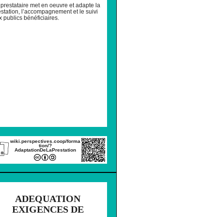
 prestataire met en oeuvre et adapte la
estation, l’accompagnement et le suivi
 publics bénéficiaires.
wiki.perspectives.coop/forma
tion/?
AdaptationDeLaPrestation
IMER
ADEQUATION
EXIGENCES DE