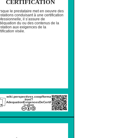
CERTIFICATION
rsque le prestataire met en oeuvre des
stations conduisant à une certification
fessionnelle, il s’assure de
adéquation du ou des contenus de la
estation aux exigences de la
tification visée.
wiki.perspectives.coop/forma
tion/?
AdequationExigencesDeCertif
ication
IMER