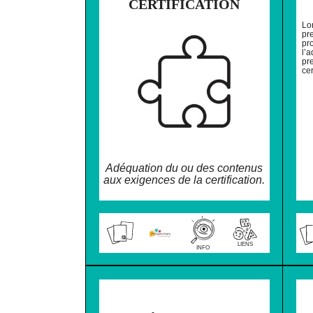
CERTIFICATION
Lo
pre
pro
l’
pr
cer
Adéquation du ou des contenus
aux exigences de la certification.
LIENS
INFO
❌ NE PAS IMPR