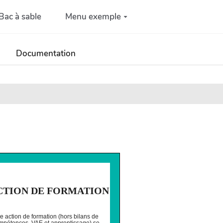
Bac à sable
Menu exemple
Documentation
CTION DE FORMATION
e action de formation (hors bilans de
mpétences, VAE et apprentissage),se