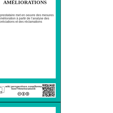
AMÉLIORATIONS
 prestataire met en oeuvre des mesures
mélioration à partir de l’analyse des
préciations et des réclamations
wiki.perspectives.coop/forma
tion/?AmeliorationS
IMER