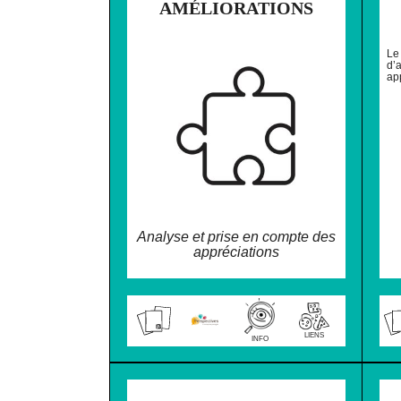
AMÉLIORATIONS
Le
d’a
ap
Analyse et prise en compte des
appréciations
LIENS
INFO
❌ NE PAS IMPR