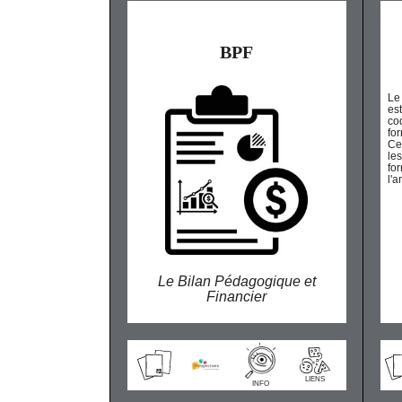
BPF
Le
es
co
fo
Ce
le
fo
l'
Le Bilan Pédagogique et
Financier
LIENS
INFO