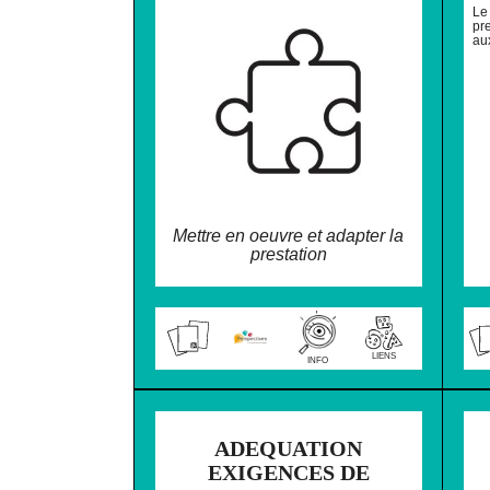
Le
pr
aux
Mettre en oeuvre et adapter la
prestation
LIENS
INFO
❌ NE PAS IMPR
ADEQUATION
EXIGENCES DE