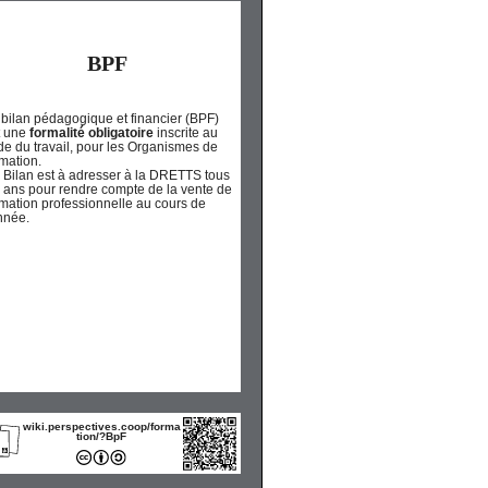
BPF
 bilan pédagogique et financier (BPF)
t une
formalité obligatoire
inscrite au
de du travail, pour les Organismes de
rmation.
 Bilan est à adresser à la DRETTS tous
s ans pour rendre compte de la vente de
rmation professionnelle au cours de
année.
wiki.perspectives.coop/forma
tion/?BpF